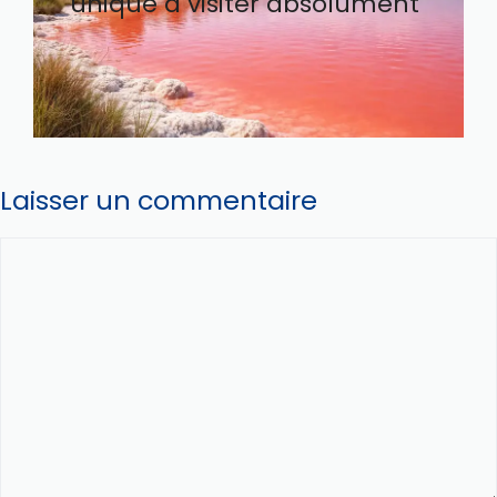
unique à visiter absolument
Laisser un commentaire
Commentaire