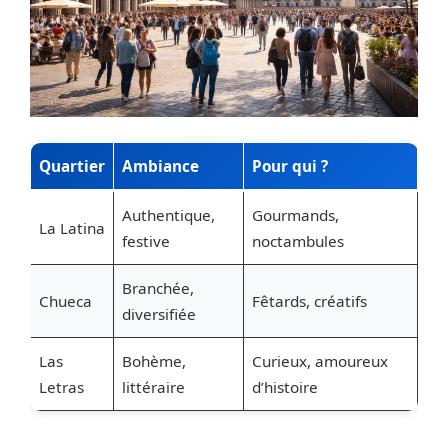
Quartier
Ambiance
Pour qui ?
Authentique,
Gourmands,
La Latina
festive
noctambules
Branchée,
Chueca
Fêtards, créatifs
diversifiée
Las
Bohème,
Curieux, amoureux
Letras
littéraire
d’histoire