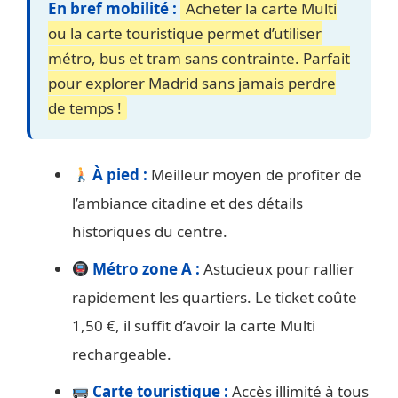
En bref mobilité :
Acheter la carte Multi
ou la carte touristique permet d’utiliser
métro, bus et tram sans contrainte. Parfait
pour explorer Madrid sans jamais perdre
de temps !
À pied :
Meilleur moyen de profiter de
l’ambiance citadine et des détails
historiques du centre.
Métro zone A :
Astucieux pour rallier
rapidement les quartiers. Le ticket coûte
1,50 €, il suffit d’avoir la carte Multi
rechargeable.
Carte touristique :
Accès illimité à tous