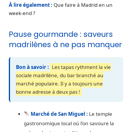
À lire également :
Que faire à Madrid en un
week-end ?
Pause gourmande : saveurs
madrilènes à ne pas manquer
Bon à savoir :
Les tapas rythment la vie
sociale madrilène, du bar branché au
marché populaire. Il y a toujours une
bonne adresse à deux pas !
Marché de San Miguel :
Le temple
gastronomique local où l’on savoure la