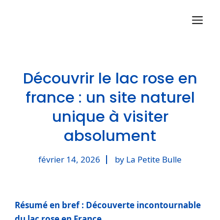
Aller
M
au
contenu
Découvrir le lac rose en
france : un site naturel
unique à visiter
absolument
février 14, 2026
by La Petite Bulle
Résumé en bref : Découverte incontournable
du lac rose en France