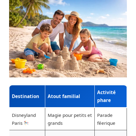
Activité
Destination
Atout familial
phare
Disneyland
Magie pour petits et
Parade
Paris
grands
féerique