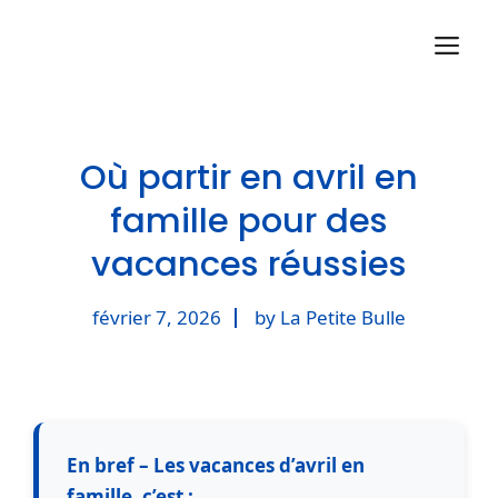
Aller
M
au
contenu
Où partir en avril en
famille pour des
vacances réussies
février 7, 2026
by La Petite Bulle
En bref – Les vacances d’avril en
famille, c’est :