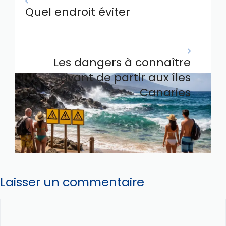
Quel endroit éviter
absolument lors d’un voyage
en corse
Les dangers à connaître
avant de partir aux îles
Canaries
Laisser un commentaire
Commentaire